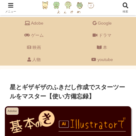
Adobeの備忘録を主に、ドラマ・映画・ゲーム・音楽・youtube・グルメなど
【エンタメ全般】もゆる〜く語るブログです。
メニュー
検索
Adobe
Google
ゲーム
ドラマ
映画
本
人物
youtube
星とギザギザのふきだし作成でスターツー
ルをマスター【使い方備忘録】
Adobe