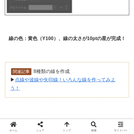
線の色：黄色（Y100）、線の太さが10ptの星が完成！
8種類の線を作成
関連記事
▶
点線や波線や矢印線！いろんな線を作ってみよ
う！
ホーム
シェア
トップ
検索
サイドバー