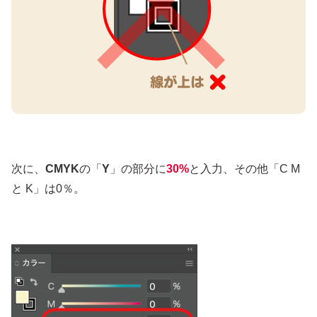
次に、
CMYK
の「
Y
」の部分に
30%
と入力、その他「C M
と K」は0％。