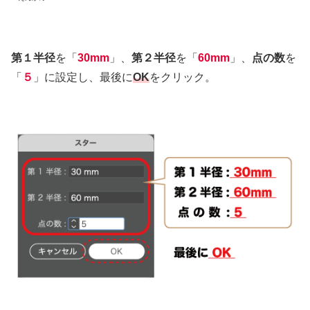
第１半径
を「
30mm
」、
第２半径
を「
60mm
」、
点の数
を
「
５
」に設定し、最後に
OK
をクリック。