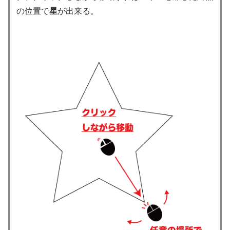
の位置で
星
が出来る。