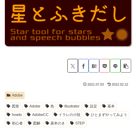
2021.07.03
2022.02.22
Adobe
図形
Adobe
色
Illustrator
設定
基本
howto
AdobeCC
イラレの小技
ひとまずやってみよう
初心者
図解
基本のき
STEP