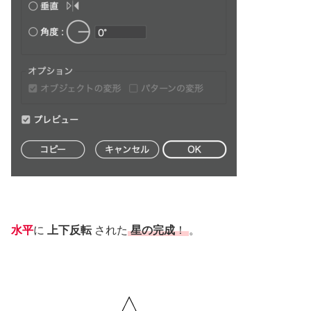
水平
に
上下反転
された
星の完成
！
。