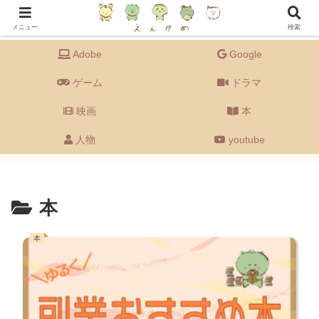
Adobeの備忘録を主に、ドラマ・映画・ゲーム・音楽・youtube・グルメなど
【エンタメ全般】もゆる〜く語るブログです。
メニュー
検索
Adobe
Google
ゲーム
ドラマ
映画
本
人物
youtube
本
本