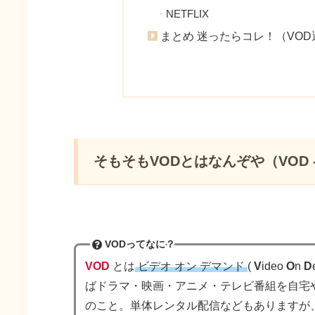
NETFLIX
まとめ 迷ったらコレ！（VOD
そもそもVODとはなんぞや（VOD
VODってなに？
VOD
とは
ビデオ オン デマンド
(
V
ideo
O
n
D
ばドラマ・映画・アニメ・テレビ番組を自宅
のこと。単体レンタル配信などもありますが