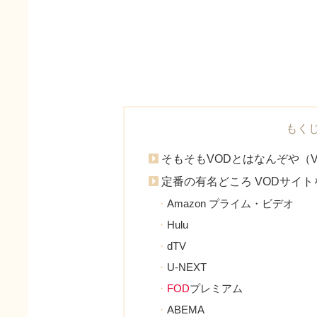
もく
そもそもVODとはなんぞや（V
定番の有名どころ VODサイ
Amazon プライム・ビデオ
Hulu
dTV
U-NEXT
FOD
プレミアム
ABEMA