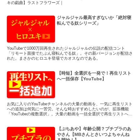
キの戯曲】ラストフラワーズ｜
ジャルジャル最高すぎないか「絶対寝
転んでる奴シリーズ」
YouTubeで1000万回再生されたジャルジャルの伝説の配信コント
「リモート面接でたぶん寝転んでる奴」。その新バージョンが配信さ
れた。まさかのヒロユキ登場でカオスなのである。
【時短】全選択を一発で！再生リスト
へ一括保存【YouTube】
お気に入りのYouTubeチャンネルの大量の動画を、一気に再生リスト
への追加は何気に一苦労。そんな時おすすめしたいのが、拡張機能
「YouTubeの複数選択」。大量の動画を一括全選択で再生リストへの
保存が一瞬で出来る。
【ぷちあや】年齢公開？プチプラのあ
やさん【MBさんとさいつよちゃんね
る開始！】