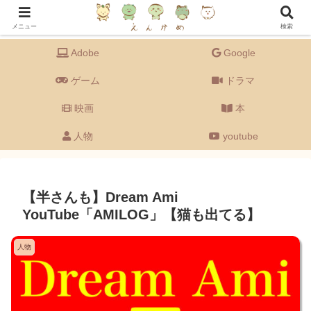
Adobeの備忘録を主に、ドラマ・映画・ゲーム・音楽・youtube・グルメなど
【エンタメ全般】もゆる〜く語るブログです。
メニュー
検索
Adobe
Google
ゲーム
ドラマ
映画
本
人物
youtube
【半さんも】Dream Ami
YouTube「AMILOG」【猫も出てる】
人物