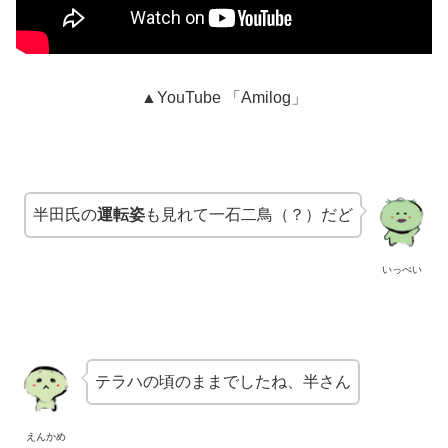
▲YouTube 「Amilog」
半田氏の
運転姿
も見れて
一石二鳥（？）だど
いっぺい
テラハの頃のままでしたね、半さん
えんかめ