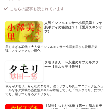
こちらの記事も読まれています
人気インフルエンサー小澤美里！ツヤ
肌ボディの秘訣は？！【愛用スキンケ
ア】
美しすぎる30代！大人気インフルエンサー小澤美里さん愛用品第二
弾！スキンケアをご紹介。
タモリさん 〜永遠のサブカルスタ
ー〜【ヨルタモリ最強】
我らがタモリ。みんなのタモリ。漂うサブカル臭とマニアック且シュ
ールなネタ満載の憑依型スキルが炸裂していた「ヨルタモリ」につい
ても。語りつくせぬタモリさん。
【我得】つもり体操（第一）清水ミチ