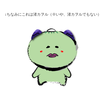
↓ちなみにこれは渚カヲル（※いや、渚カヲルでもない）