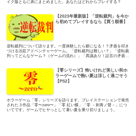
イク版ともに表にまとめました。あなたはどれからプレイする？
【2023年最新版】「逆転裁判」を今か
ら初めてプレイするなら【買う順番】
逆転裁判について語ります。一度体験したら癖になる！？矛盾を叩き
つける法廷アドベンチャーゲーム。「逆転裁判は難しい？」「逆転裁
判ってどんなゲーム？（ゲームの流れ）」「異議あり！証言の矛盾を
暴け！」「逆転裁判」おすすめの買う順番とプレイ順。
【零シリーズ】怖いけれど美しい和ホ
ラーゲームで熱い夏は涼しく過ごそう
【PS2】
ホラーゲーム「零」シリーズを語ります。プレイステーションで発売
された３作品「零〜zero〜」「零 紅い蝶」「零 －刺青ノ聲－」につ
いてです。ゲームでヒヤっとして暑い夏を乗り切りましょう。