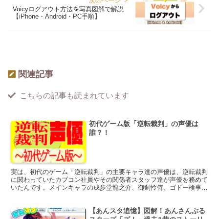
Voicyログアウト方法を写真図解で解説
【iPhone・Android・PC手順】
関連記事
こちらの記事も読まれています
初代ゲーム版「逆転裁判」の声優は
誰？！
実は、初代のゲーム「逆転裁判」の主要キャラ達の声優は、逆転裁判
に関わっていたカプコン社員やその関係者スタッフ達が声優を務めて
いたんです。メインキャラの成歩堂龍之介、御剣怜侍、ゴドー検事、
誰がどの役？
【あんスタ追憶】図解！あんさんぶる