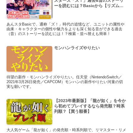
スターズ「ズ！」過去&昔のストーリ
ーを読むには？Basicから【リズムゲ
ーム】
あんスタBasicで、通称「ズ！」時代の追憶など、ユニットの属性や
由来・キャラクターの個性や魅力をよりも深く知る音ができる過去
（昔）のストーリーを読むには！？検索・並べ替えも簡単！
モンハンライズやりたい
待望の新作・モンハンライズやりたい。任天堂（NintendoSwitch／
2021年3月26日発売／CAPCOM）モンハンの新作やりたい河童の切
実な願いです。
【2023年最新版】「龍が如く」を今か
ら初めてプレイするなら発売順？時系
列順？【買う順番】
大人気ゲーム「龍が如く」の発売順・時系列順で、リマスター・リメ