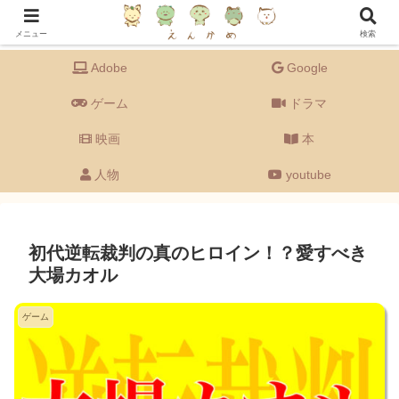
Adobeの備忘録を主に、ドラマ・映画・ゲーム・音楽・youtube・グルメなど
【エンタメ全般】もゆる〜く語るブログです。
メニュー
検索
Adobe
Google
ゲーム
ドラマ
映画
本
人物
youtube
初代逆転裁判の真のヒロイン！？愛すべき
大場カオル
ゲーム