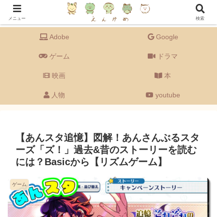
Adobeの備忘録を主に、ドラマ・映画・ゲーム・音楽・youtube・グルメなど
【エンタメ全般】もゆる〜く語るブログです。
メニュー
検索
Adobe
Google
ゲーム
ドラマ
映画
本
人物
youtube
【あんスタ追憶】図解！あんさんぶるスタ
ーズ「ズ！」過去&昔のストーリーを読む
には？Basicから【リズムゲーム】
ゲーム