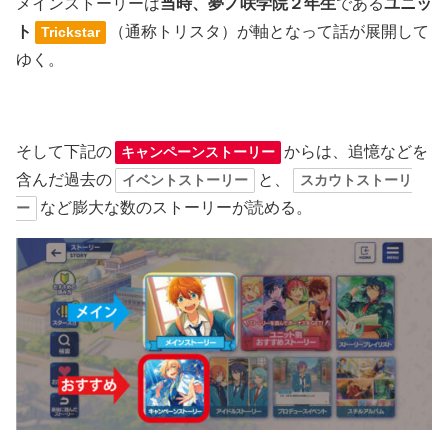
メインストーリーは
当時、夢ノ咲学院２年生
である
ユニッ
ト
（通称トリスタ）が軸となって話が展開して
Trickstar
ゆく。
そして下記の
からは、追憶などを
キャンペーンストーリー
含んだ過去の
と、
イベントストーリー
スカウトストーリ
など膨大な数のストーリーが読める。
ー