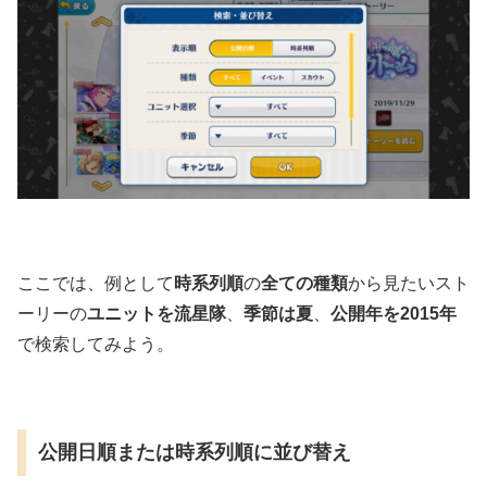
ここでは、例として
時系列順
の
全ての種類
から見たいスト
ーリーの
ユニットを流星隊
、
季節は夏
、
公開年を2015年
で検索してみよう。
公開日順または時系列順に並び替え